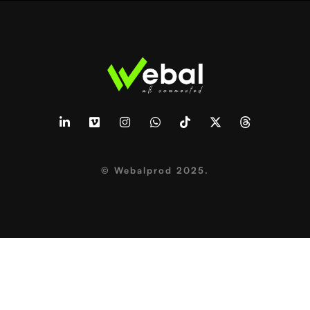
©
Webalprod
2025.