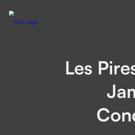
Les Pire
Jam
Conc