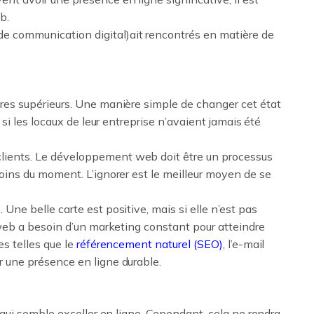
b.
e communication digital)ait rencontrés en matière de
dres supérieurs. Une manière simple de changer cet état
s si les locaux de leur entreprise n’avaient jamais été
lients. Le développement web doit être un processus
soins du moment. L’ignorer est le meilleur moyen de se
Une belle carte est positive, mais si elle n’est pas
e web a besoin d’un marketing constant pour atteindre
es telles que le
référencement naturel (SEO)
, l’e-mail
r une présence en ligne durable.
t qui semble exceller en ligne. Cependant, cela ne rendra